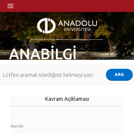
ANABİLGİ
Kavram Açıklaması
Kaynak: