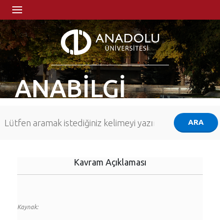
ANABİLGİ
Kavram Açıklaması
Kaynak: