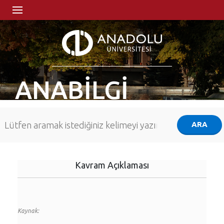
ANABİLGİ
Kavram Açıklaması
Kaynak: