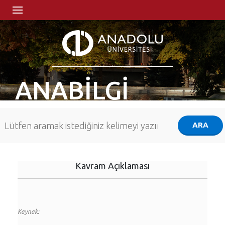
ANABİLGİ
Kavram Açıklaması
Kaynak: