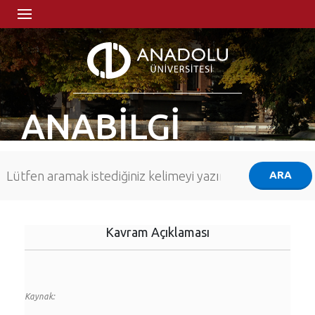
ANABİLGİ
Kavram Açıklaması
Kaynak: