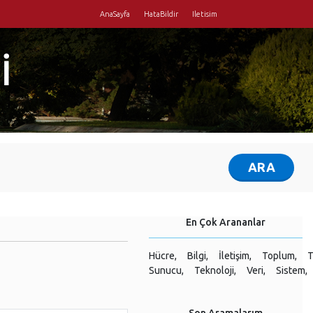
AnaSayfa
HataBildir
Iletisim
İ
En Çok Arananlar
Hücre,
Bilgi,
İletişim,
Toplum,
T
Sunucu,
Teknoloji,
Veri,
Sistem,