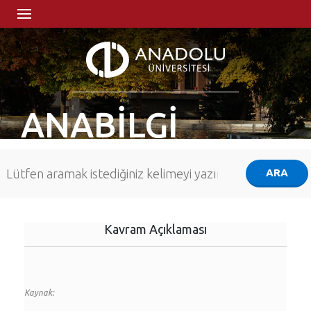
ANABİLGİ
Kavram Açıklaması
Kaynak: