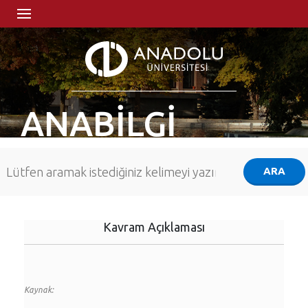
ANABİLGİ
Kavram Açıklaması
Kaynak: