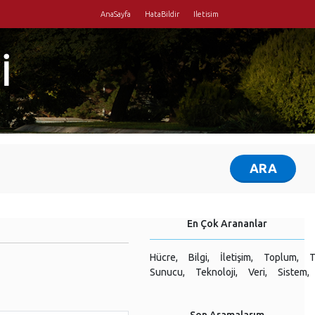
AnaSayfa
HataBildir
Iletisim
İ
En Çok Arananlar
Hücre,
Bilgi,
İletişim,
Toplum,
T
Sunucu,
Teknoloji,
Veri,
Sistem,