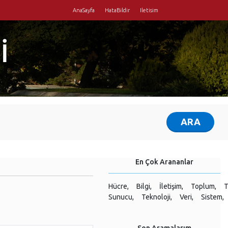
AnaSayfa
HataBildir
Iletisim
İ
En Çok Arananlar
Hücre,
Bilgi,
İletişim,
Toplum,
T
Sunucu,
Teknoloji,
Veri,
Sistem,