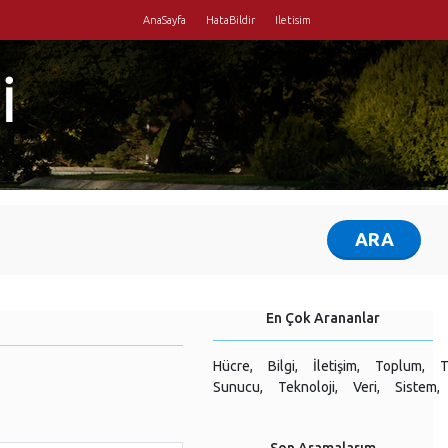
AnaSayfa
HataBildir
Iletisim
İ
En Çok Arananlar
Hücre,
Bilgi,
İletişim,
Toplum,
T
Sunucu,
Teknoloji,
Veri,
Sistem,