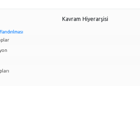
Kavram Hiyerarşisi
flandırılması
plar
syon
pları