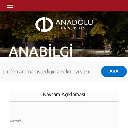
ANABİLGİ
Kavram Açıklaması
Kaynak: