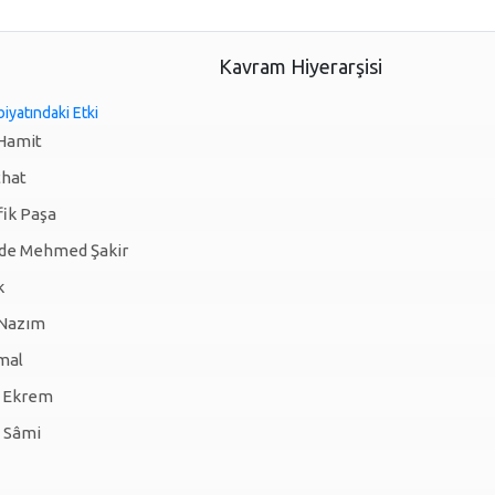
Kavram Hiyerarşisi
iyatındaki Etki
Hamit
hat
ik Paşa
âde Mehmed Şakir
k
 Nazım
mal
 Ekrem
 Sâmi