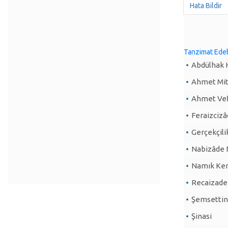
Hata Bildir
Tanzimat Edeb
Abdülhak 
Ahmet Mit
Ahmet Vef
Feraizciz
Gerçekçili
Nabizâde
Namık Ke
Recaizade
Şemsettin
Şinasi