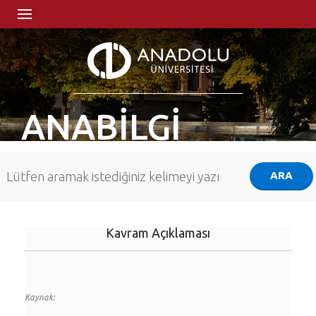
ANABİLGİ
Kavram Açıklaması
Kaynak: