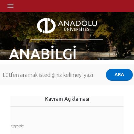
ANABİLGİ
Kavram Açıklaması
Kaynak: