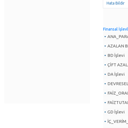
Hata Bildir
Finansal İşlev
ANA_PARA
AZALAN BA
BD İşlevi
ÇİFT AZAL
DA İşlevi
DEVRESEL
FAİZ_ORANI
FAİZTUTARI
GD İşlevi
İÇ_VERİM_