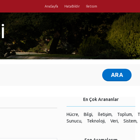
AnaSayfa
HataBildir
Iletisim
İ
En Çok Arananlar
Hücre,
Bilgi,
İletişim,
Toplum,
T
Sunucu,
Teknoloji,
Veri,
Sistem,