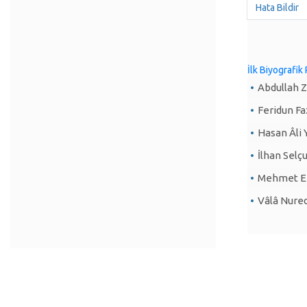
Hata Bildir
İlk Biyografik
Abdullah Z
Feridun Fa
Hasan Âli 
İlhan Selç
Mehmet Emi
Vâlâ Nure