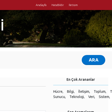
AnaSayfa
HataBildir
Iletisim
İ
En Çok Arananlar
Hücre,
Bilgi,
İletişim,
Toplum,
T
Sunucu,
Teknoloji,
Veri,
Sistem,