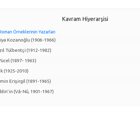
Kavram Hiyerarşisi
 Roman Örneklerinin Yazarları
iya Kozanoğlu (1906-1966)
zıl Tülbentçi (1912-1982)
Yücel (1897- 1963)
uk (1925-2010)
n Erişirgil (1891-1965)
ddin’in (Vâ-Nû, 1901-1967)