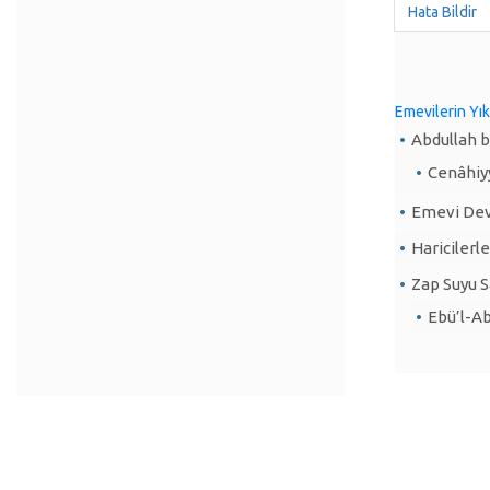
Hata Bildir
Emevilerin Yıkı
Abdullah b
Cenâhiy
Emevi Devl
Haricilerl
Zap Suyu S
Ebü’l-Ab