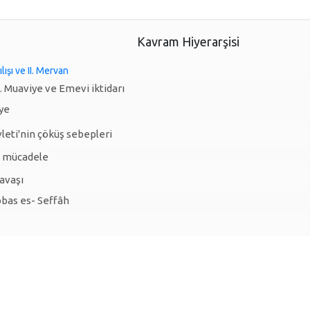
Kavram Hiyerarşisi
lışı ve II. Mervan
. Muaviye ve Emevi iktidarı
ye
eti'nin çöküş sebepleri
e mücadele
avaşı
bas es- Seffâh