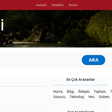
AnaSayfa
HataBildir
Iletisim
İ
En Çok Arananlar
Hücre,
Bilgi,
İletişim,
Toplum,
T
Sunucu,
Teknoloji,
Veri,
Sistem,