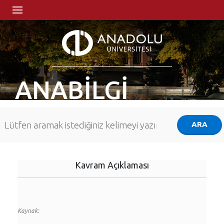
ANABİLGİ
Kavram Açıklaması
Kaynak: