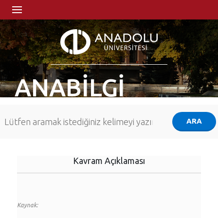
ANABİLGİ
Kavram Açıklaması
Kaynak: