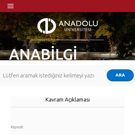
ANABİLGİ
Kavram Açıklaması
Kaynak: