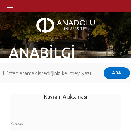
ANABİLGİ
Kavram Açıklaması
Kaynak: