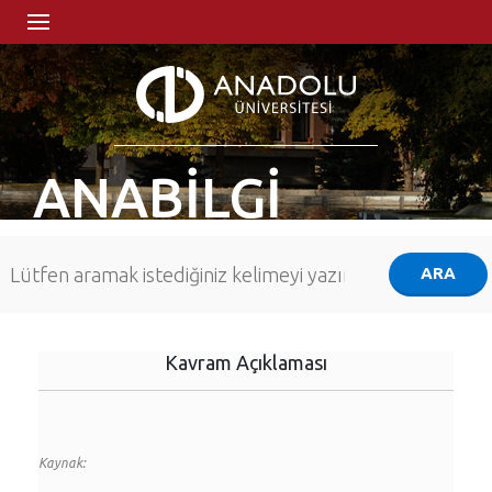
ANABİLGİ
Kavram Açıklaması
Kaynak: