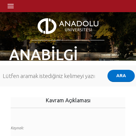
ANABİLGİ
Kavram Açıklaması
Kaynak: