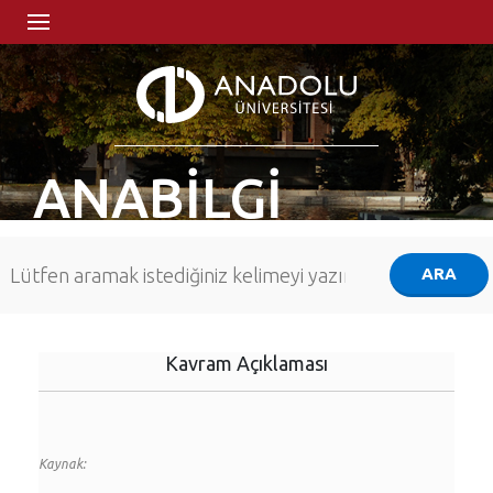
ANABİLGİ
Kavram Açıklaması
Kaynak: