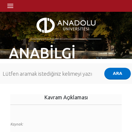
ANABİLGİ
Kavram Açıklaması
Kaynak: