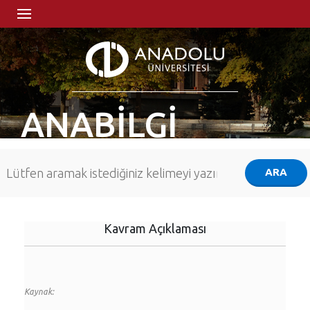
ANABİLGİ
Kavram Açıklaması
Kaynak: