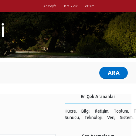
AnaSayfa
HataBildir
Iletisim
İ
En Çok Arananlar
Hücre,
Bilgi,
İletişim,
Toplum,
T
Sunucu,
Teknoloji,
Veri,
Sistem,