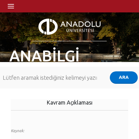
ANABİLGİ
Kavram Açıklaması
Kaynak: