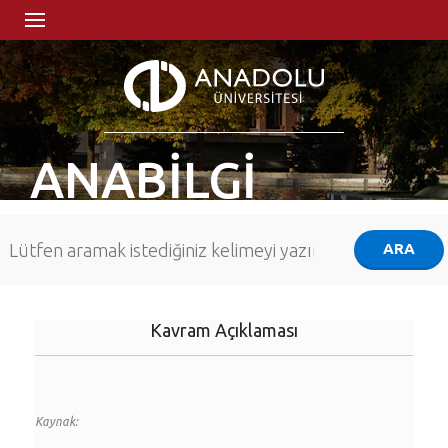
ANABİLGİ
Kavram Açıklaması
Kaynak: