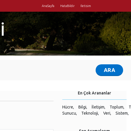
AnaSayfa
HataBildir
Iletisim
İ
En Çok Arananlar
Hücre,
Bilgi,
İletişim,
Toplum,
T
Sunucu,
Teknoloji,
Veri,
Sistem,