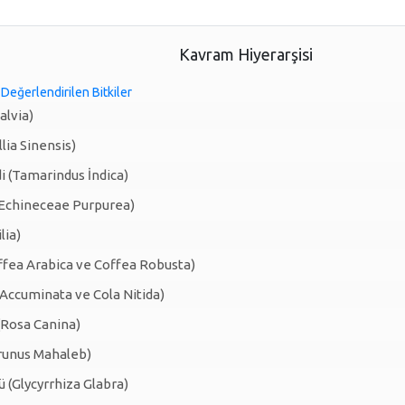
Kavram Hiyerarşisi
Değerlendirilen Bitkiler
alvia)
lia Sinensis)
 (Tamarindus İndica)
(Echineceae Purpurea)
lia)
fea Arabica ve Coffea Robusta)
 Accuminata ve Cola Nitida)
(Rosa Canina)
runus Mahaleb)
(Glycyrrhiza Glabra)