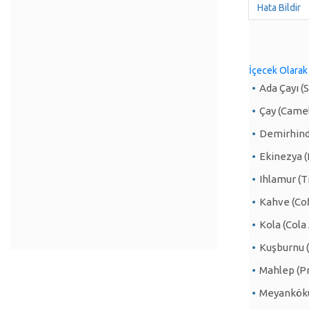
Hata Bildir
İçecek Olarak 
Ada Çayı (S
Çay (Camel
Demirhindi
Ekinezya 
Ihlamur (Ti
Kahve (Cof
Kola (Cola
Kuşburnu 
Mahlep (P
Meyankökü 