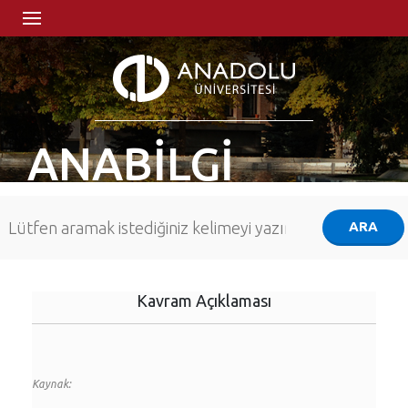
ANABİLGİ
Kavram Açıklaması
Kaynak: