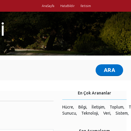
AnaSayfa
HataBildir
Iletisim
İ
En Çok Arananlar
Hücre,
Bilgi,
İletişim,
Toplum,
T
Sunucu,
Teknoloji,
Veri,
Sistem,