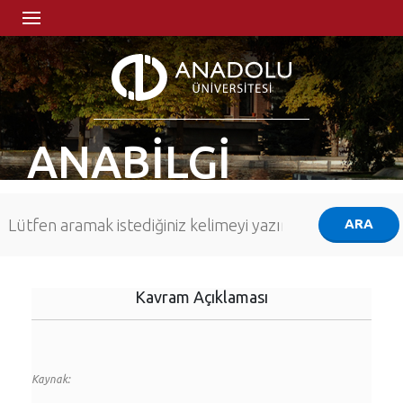
ANABİLGİ
Kavram Açıklaması
Kaynak: