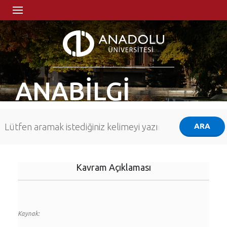
ANABİLGİ
Kavram Açıklaması
Kaynak: