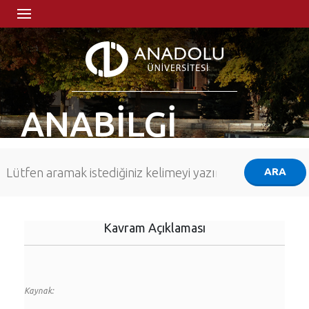
ANABİLGİ
Kavram Açıklaması
Kaynak: