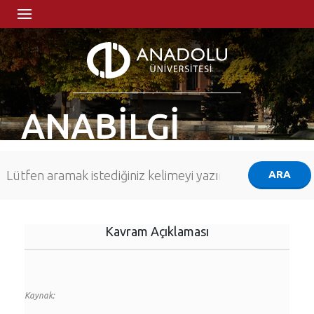
ANABİLGİ
Kavram Açıklaması
Kaynak: