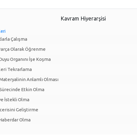
Kavram Hiyerarşisi
eri
klarla Çalışma
Parça Olarak Öğrenme
Duyu Organını İşe Koşma
leri Tekrarlama
ateryalinin Anlamlı Olması
ürecinde Etkin Olma
 İstekli Olma
erisini Geliştirme
Haberdar Olma