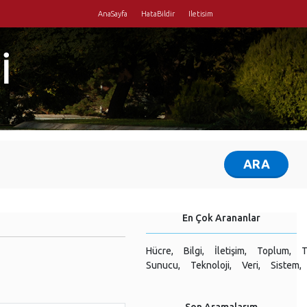
AnaSayfa
HataBildir
Iletisim
İ
En Çok Arananlar
Hücre,
Bilgi,
İletişim,
Toplum,
T
Sunucu,
Teknoloji,
Veri,
Sistem,