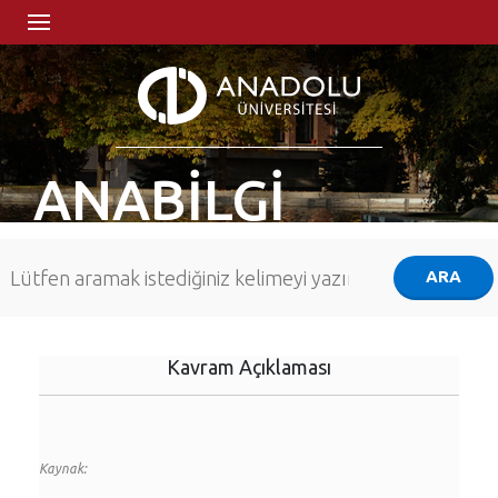
ANABİLGİ
Kavram Açıklaması
Kaynak: