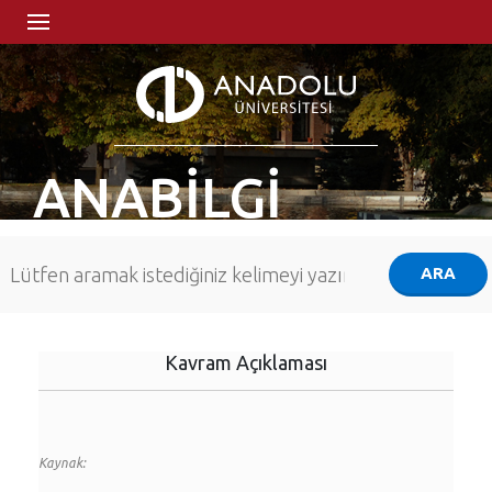
ANABİLGİ
Kavram Açıklaması
Kaynak: