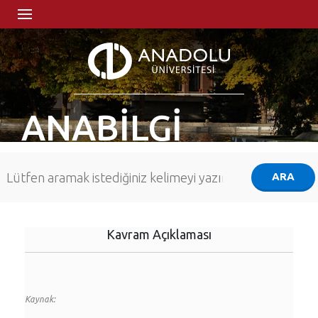
ANABİLGİ
Kavram Açıklaması
Kaynak: