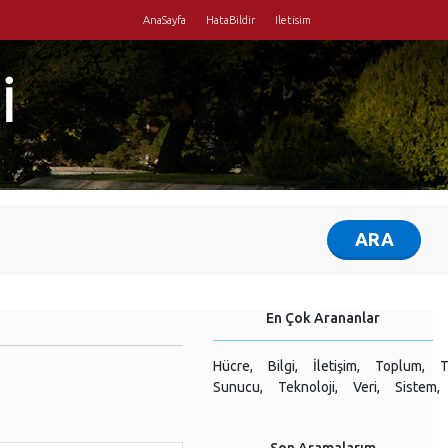
AnaSayfa
HataBildir
Iletisim
İ
En Çok Arananlar
Hücre,
Bilgi,
İletişim,
Toplum,
T
Sunucu,
Teknoloji,
Veri,
Sistem,