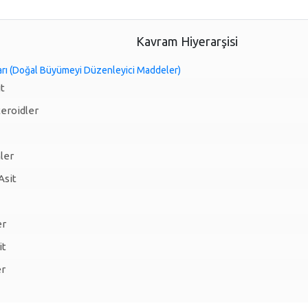
Kavram Hiyerarşisi
arı (Doğal Büyümeyi Düzenleyici Maddeler)
it
eroidler
ler
Asit
er
it
er