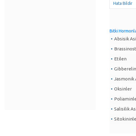
Hata Bildir
Bitki Hormonl
Absisik As
Brassinost
Etilen
Gibberelin
Jasmonik 
Oksinler
Poliaminl
Salisilik As
Sitokininl