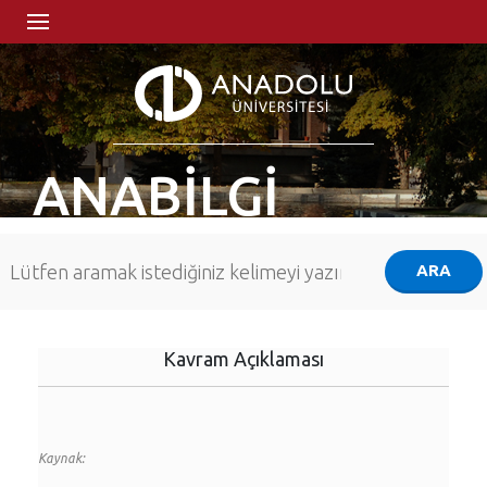
ANABİLGİ
Kavram Açıklaması
Kaynak: