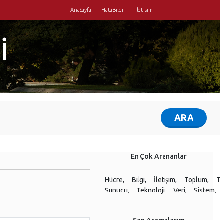
AnaSayfa
HataBildir
Iletisim
İ
En Çok Arananlar
Hücre,
Bilgi,
İletişim,
Toplum,
T
Sunucu,
Teknoloji,
Veri,
Sistem,