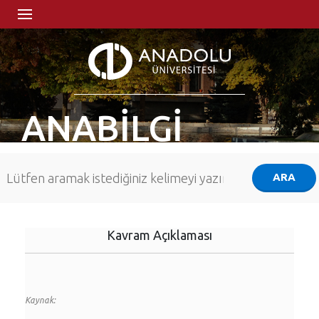
ANABİLGİ
Kavram Açıklaması
Kaynak: