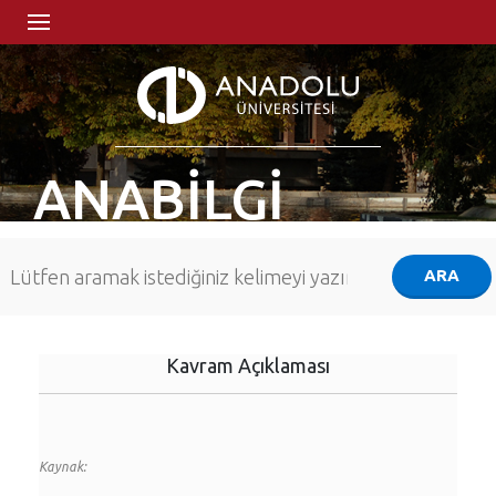
ANABİLGİ
Kavram Açıklaması
Kaynak: