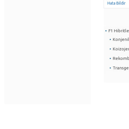
Hata Bildir
F1 Hibritle
Konjenik
Koizojen
Rekombi
Transge