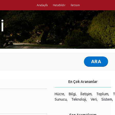
AnaSayfa
HataBildir
Iletisim
İ
En Çok Arananlar
Hücre,
Bilgi,
İletişim,
Toplum,
T
Sunucu,
Teknoloji,
Veri,
Sistem,