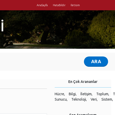
AnaSayfa
HataBildir
Iletisim
İ
En Çok Arananlar
Hücre,
Bilgi,
İletişim,
Toplum,
T
Sunucu,
Teknoloji,
Veri,
Sistem,