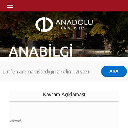
ANABİLGİ
Kavram Açıklaması
Kaynak: