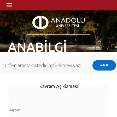
ANABİLGİ
Kavram Açıklaması
Kaynak: